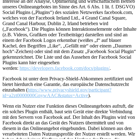
Interesse an der Analyse, Optimierung und wirtschaftlichem Betrieb
unseres Onlineangebotes im Sinne des Art. 6 Abs. 1 lit. f. DSGVO)
Social Plugins („Plugins“) des sozialen Netzwerkes facebook.com,
welches von der Facebook Ireland Ltd., 4 Grand Canal Square,
Grand Canal Harbour, Dublin 2, Irland betrieben wird
(„Facebook“). Die Plugins können Interaktionselemente oder Inhalte
(z.B. Videos, Grafiken oder Textbeiträge) darstellen und sind an
einem der Facebook Logos erkennbar (weißes „f“ auf blauer
Kachel, den Begriffen „Like“, „Gefällt mir“ oder einem „Daumen
hoch“-Zeichen) oder sind mit dem Zusatz „Facebook Social Plugin“
gekennzeichnet. Die Liste und das Aussehen der Facebook Social
Plugins kann hier eingesehen
werden:
https://developers.facebook.com/docs/plugins/
.
Facebook ist unter dem Privacy-Shield-Abkommen zertifiziert und
bietet hierdurch eine Garantie, das europäische Datenschutzrecht
einzuhalten (
https://www.privacyshield.gov/participant?
id=a2zt0000000GnywAAC&status=Active
).
Wenn ein Nutzer eine Funktion dieses Onlineangebotes aufruft, die
ein solches Plugin enthält, baut sein Gerät eine direkte Verbindung
mit den Servern von Facebook auf. Der Inhalt des Plugins wird von
Facebook direkt an das Gerät des Nutzers übermittelt und von
diesem in das Onlineangebot eingebunden. Dabei können aus den
verarbeiteten Daten Nutzungsprofile der Nutzer erstellt werden. Wir