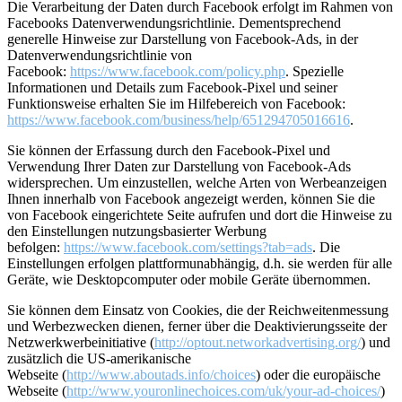
Die Verarbeitung der Daten durch Facebook erfolgt im Rahmen von
Facebooks Datenverwendungsrichtlinie. Dementsprechend
generelle Hinweise zur Darstellung von Facebook-Ads, in der
Datenverwendungsrichtlinie von
Facebook:
https://www.facebook.com/policy.php
. Spezielle
Informationen und Details zum Facebook-Pixel und seiner
Funktionsweise erhalten Sie im Hilfebereich von Facebook:
https://www.facebook.com/business/help/651294705016616
.
Sie können der Erfassung durch den Facebook-Pixel und
Verwendung Ihrer Daten zur Darstellung von Facebook-Ads
widersprechen. Um einzustellen, welche Arten von Werbeanzeigen
Ihnen innerhalb von Facebook angezeigt werden, können Sie die
von Facebook eingerichtete Seite aufrufen und dort die Hinweise zu
den Einstellungen nutzungsbasierter Werbung
befolgen:
https://www.facebook.com/settings?tab=ads
. Die
Einstellungen erfolgen plattformunabhängig, d.h. sie werden für alle
Geräte, wie Desktopcomputer oder mobile Geräte übernommen.
Sie können dem Einsatz von Cookies, die der Reichweitenmessung
und Werbezwecken dienen, ferner über die Deaktivierungsseite der
Netzwerkwerbeinitiative (
http://optout.networkadvertising.org/
) und
zusätzlich die US-amerikanische
Webseite (
http://www.aboutads.info/choices
) oder die europäische
Webseite (
http://www.youronlinechoices.com/uk/your-ad-choices/
)