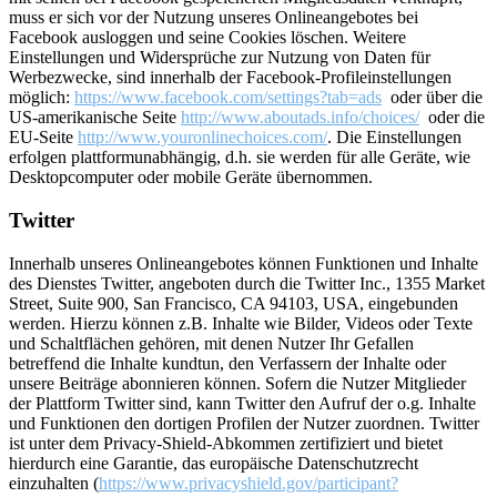
muss er sich vor der Nutzung unseres Onlineangebotes bei
Facebook ausloggen und seine Cookies löschen. Weitere
Einstellungen und Widersprüche zur Nutzung von Daten für
Werbezwecke, sind innerhalb der Facebook-Profileinstellungen
möglich:
https://www.facebook.com/settings?tab=ads
oder über die
US-amerikanische Seite
http://www.aboutads.info/choices/
oder die
EU-Seite
http://www.youronlinechoices.com/
. Die Einstellungen
erfolgen plattformunabhängig, d.h. sie werden für alle Geräte, wie
Desktopcomputer oder mobile Geräte übernommen.
Twitter
Innerhalb unseres Onlineangebotes können Funktionen und Inhalte
des Dienstes Twitter, angeboten durch die Twitter Inc., 1355 Market
Street, Suite 900, San Francisco, CA 94103, USA, eingebunden
werden. Hierzu können z.B. Inhalte wie Bilder, Videos oder Texte
und Schaltflächen gehören, mit denen Nutzer Ihr Gefallen
betreffend die Inhalte kundtun, den Verfassern der Inhalte oder
unsere Beiträge abonnieren können. Sofern die Nutzer Mitglieder
der Plattform Twitter sind, kann Twitter den Aufruf der o.g. Inhalte
und Funktionen den dortigen Profilen der Nutzer zuordnen. Twitter
ist unter dem Privacy-Shield-Abkommen zertifiziert und bietet
hierdurch eine Garantie, das europäische Datenschutzrecht
einzuhalten (
https://www.privacyshield.gov/participant?