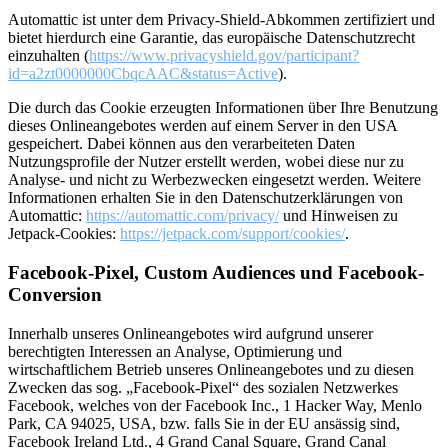
Automattic ist unter dem Privacy-Shield-Abkommen zertifiziert und
bietet hierdurch eine Garantie, das europäische Datenschutzrecht
einzuhalten (
https://www.privacyshield.gov/participant?
id=a2zt0000000CbqcAAC&status=Active
).
Die durch das Cookie erzeugten Informationen über Ihre Benutzung
dieses Onlineangebotes werden auf einem Server in den USA
gespeichert. Dabei können aus den verarbeiteten Daten
Nutzungsprofile der Nutzer erstellt werden, wobei diese nur zu
Analyse- und nicht zu Werbezwecken eingesetzt werden. Weitere
Informationen erhalten Sie in den Datenschutzerklärungen von
Automattic:
https://automattic.com/privacy/
und Hinweisen zu
Jetpack-Cookies:
https://jetpack.com/support/cookies/
.
Facebook-Pixel, Custom Audiences und Facebook-
Conversion
Innerhalb unseres Onlineangebotes wird aufgrund unserer
berechtigten Interessen an Analyse, Optimierung und
wirtschaftlichem Betrieb unseres Onlineangebotes und zu diesen
Zwecken das sog. „Facebook-Pixel“ des sozialen Netzwerkes
Facebook, welches von der Facebook Inc., 1 Hacker Way, Menlo
Park, CA 94025, USA, bzw. falls Sie in der EU ansässig sind,
Facebook Ireland Ltd., 4 Grand Canal Square, Grand Canal