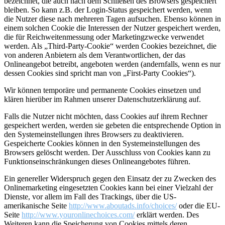
bezeichnet, die auch nach dem Schließen des Browsers gespeichert
bleiben. So kann z.B. der Login-Status gespeichert werden, wenn
die Nutzer diese nach mehreren Tagen aufsuchen. Ebenso können in
einem solchen Cookie die Interessen der Nutzer gespeichert werden,
die für Reichweitenmessung oder Marketingzwecke verwendet
werden. Als „Third-Party-Cookie“ werden Cookies bezeichnet, die
von anderen Anbietern als dem Verantwortlichen, der das
Onlineangebot betreibt, angeboten werden (andernfalls, wenn es nur
dessen Cookies sind spricht man von „First-Party Cookies“).
Wir können temporäre und permanente Cookies einsetzen und
klären hierüber im Rahmen unserer Datenschutzerklärung auf.
Falls die Nutzer nicht möchten, dass Cookies auf ihrem Rechner
gespeichert werden, werden sie gebeten die entsprechende Option in
den Systemeinstellungen ihres Browsers zu deaktivieren.
Gespeicherte Cookies können in den Systemeinstellungen des
Browsers gelöscht werden. Der Ausschluss von Cookies kann zu
Funktionseinschränkungen dieses Onlineangebotes führen.
Ein genereller Widerspruch gegen den Einsatz der zu Zwecken des
Onlinemarketing eingesetzten Cookies kann bei einer Vielzahl der
Dienste, vor allem im Fall des Trackings, über die US-
amerikanische Seite
http://www.aboutads.info/choices/
oder die EU-
Seite
http://www.youronlinechoices.com/
erklärt werden. Des
Weiteren kann die Speicherung von Cookies mittels deren