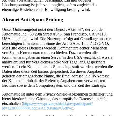
Abwehr von Ansprüchen beschränkt. Ein individueller
Löschungsantrag ist jederzeit möglich, sofern zugleich das
ehemalige Bestehen einer Einwilligung bestätigt wird.
Akismet Anti-Spam-Prüfung
Unser Onlineangebot nutzt den Dienst „Akismet“, der von der
Automattic Inc., 60 29th Street #343, San Francisco, CA 94110,
USA, angeboten wird. Die Nutzung erfolgt auf Grundlage unserer
berechtigten Interessen im Sinne des Art. 6 Abs. 1 lit. f) DSGVO.
Mit Hilfe dieses Dienstes werden Kommentare echter Menschen
von Spam-Kommentaren unterschieden. Dazu werden alle
Kommentarangaben an einen Server in den USA verschickt, wo sie
analysiert und für Vergleichszwecke vier Tage lang gespeichert
werden. Ist ein Kommentar als Spam eingestuft worden, werden die
Daten über diese Zeit hinaus gespeichert. Zu diesen Angaben
gehören der eingegebene Name, die Emailadresse, die IP-Adresse,
der Kommentarinhalt, der Referrer, Angaben zum verwendeten
Browser sowie dem Computersystem und die Zeit des Eintrags.
Automattic ist unter dem Privacy-Shield-Abkommen zertifiziert und
bietet hierdurch eine Garantie, das europäische Datenschutzrecht
einzuhalten (
https://www.privacyshield.gov/participant?
id=a2zt0000000CbqcAAC&status=Active
).