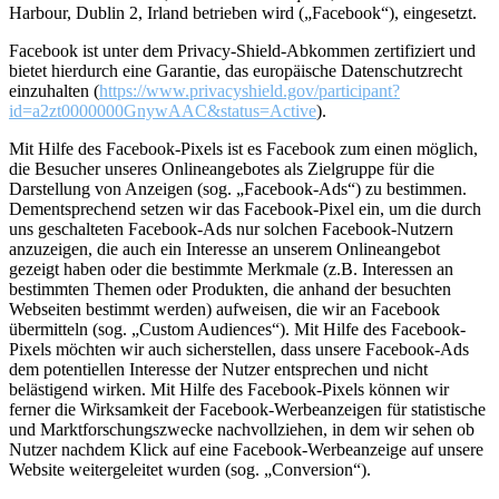
Harbour, Dublin 2, Irland betrieben wird („Facebook“), eingesetzt.
Facebook ist unter dem Privacy-Shield-Abkommen zertifiziert und
bietet hierdurch eine Garantie, das europäische Datenschutzrecht
einzuhalten (
https://www.privacyshield.gov/participant?
id=a2zt0000000GnywAAC&status=Active
).
Mit Hilfe des Facebook-Pixels ist es Facebook zum einen möglich,
die Besucher unseres Onlineangebotes als Zielgruppe für die
Darstellung von Anzeigen (sog. „Facebook-Ads“) zu bestimmen.
Dementsprechend setzen wir das Facebook-Pixel ein, um die durch
uns geschalteten Facebook-Ads nur solchen Facebook-Nutzern
anzuzeigen, die auch ein Interesse an unserem Onlineangebot
gezeigt haben oder die bestimmte Merkmale (z.B. Interessen an
bestimmten Themen oder Produkten, die anhand der besuchten
Webseiten bestimmt werden) aufweisen, die wir an Facebook
übermitteln (sog. „Custom Audiences“). Mit Hilfe des Facebook-
Pixels möchten wir auch sicherstellen, dass unsere Facebook-Ads
dem potentiellen Interesse der Nutzer entsprechen und nicht
belästigend wirken. Mit Hilfe des Facebook-Pixels können wir
ferner die Wirksamkeit der Facebook-Werbeanzeigen für statistische
und Marktforschungszwecke nachvollziehen, in dem wir sehen ob
Nutzer nachdem Klick auf eine Facebook-Werbeanzeige auf unsere
Website weitergeleitet wurden (sog. „Conversion“).