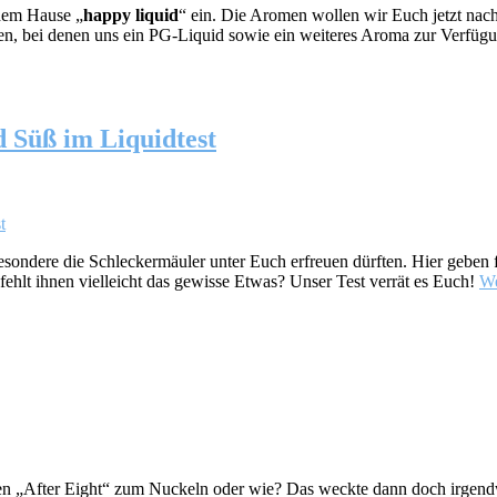
 dem Hause „
happy liquid
“ ein. Die Aromen wollen wir Euch jetzt nac
nen, bei denen uns ein PG-Liquid sowie ein weiteres Aroma zur Verfüg
d Süß im Liquidtest
besondere die Schleckermäuler unter Euch erfreuen dürften. Hier gebe
fehlt ihnen vielleicht das gewisse Etwas? Unser Test verrät es Euch!
We
n „After Eight“ zum Nuckeln oder wie? Das weckte dann doch irgendwi