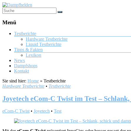
Menü
Testberichte
Hardware Testberichte
Liquid Testberichte
Tipps & Fakten
Lexikon
News
Dampfshops
Kontakt
Sie sind hier:
Home
»
Testberichte
Hardware Testberichte
•
Testberichte
Joyetech eCom-C Twist im Test – Schlank,
eCom-C Twist
•
Joyetech
•
Test
Mit der
eCom-C Twist
präsentiert InnoCigs oder besser gesagt der r