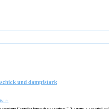
 schick und dampfstark
enommierte Hersteller Joyetech eine weitere E-Zigarette, die speziell 