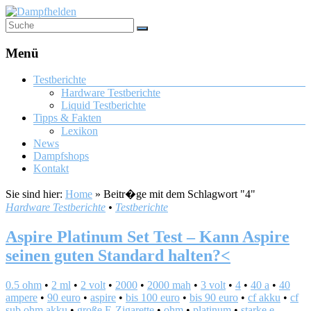
Menü
Testberichte
Hardware Testberichte
Liquid Testberichte
Tipps & Fakten
Lexikon
News
Dampfshops
Kontakt
Sie sind hier:
Home
»
Beitr�ge mit dem Schlagwort "4"
Hardware Testberichte
•
Testberichte
Aspire Platinum Set Test – Kann Aspire
seinen guten Standard halten?<
0.5 ohm
•
2 ml
•
2 volt
•
2000
•
2000 mah
•
3 volt
•
4
•
40 a
•
40
ampere
•
90 euro
•
aspire
•
bis 100 euro
•
bis 90 euro
•
cf akku
•
cf
sub ohm akku
•
große E-Zigarette
•
ohm
•
platinum
•
starke e-