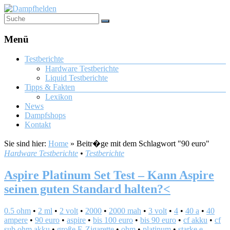
Menü
Testberichte
Hardware Testberichte
Liquid Testberichte
Tipps & Fakten
Lexikon
News
Dampfshops
Kontakt
Sie sind hier:
Home
»
Beitr�ge mit dem Schlagwort "90 euro"
Hardware Testberichte
•
Testberichte
Aspire Platinum Set Test – Kann Aspire
seinen guten Standard halten?<
0.5 ohm
•
2 ml
•
2 volt
•
2000
•
2000 mah
•
3 volt
•
4
•
40 a
•
40
ampere
•
90 euro
•
aspire
•
bis 100 euro
•
bis 90 euro
•
cf akku
•
cf
sub ohm akku
•
große E-Zigarette
•
ohm
•
platinum
•
starke e-