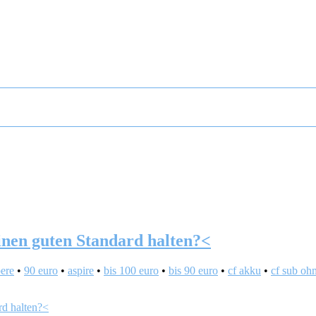
inen guten Standard halten?<
ere
•
90 euro
•
aspire
•
bis 100 euro
•
bis 90 euro
•
cf akku
•
cf sub oh