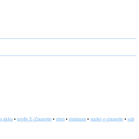
m akku
•
große E-Zigarette
•
ohm
•
platinum
•
starke e-zigarette
•
sub