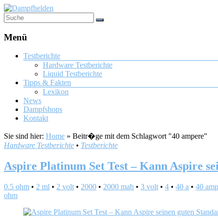
Menü
Testberichte
Hardware Testberichte
Liquid Testberichte
Tipps & Fakten
Lexikon
News
Dampfshops
Kontakt
Sie sind hier:
Home
»
Beitr�ge mit dem Schlagwort "40 ampere"
Hardware Testberichte
•
Testberichte
Aspire Platinum Set Test – Kann Aspire se
0.5 ohm
•
2 ml
•
2 volt
•
2000
•
2000 mah
•
3 volt
•
4
•
40 a
•
40 amp
ohm