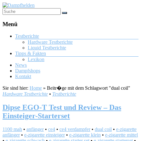
Menü
Testberichte
Hardware Testberichte
Liquid Testberichte
Tipps & Fakten
Lexikon
News
Dampfshops
Kontakt
Sie sind hier:
Home
»
Beitr�ge mit dem Schlagwort "dual coil"
Hardware Testberichte
•
Testberichte
Dipse EGO-T Test und Review – Das
Einsteiger-Starterset
1100 mah
•
anfänger
•
ce4
•
ce4 verdampfer
•
dual coil
•
e-zigarette
anfänger
•
e-zigarette einsteiger
•
e-zigarette klein
•
e-zigarette mittel
•
e-zigarette schwach
•
e-zigarette starter set
•
e-zigarette starterset
•