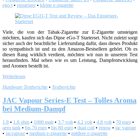
ego-t
•
einsteiger
•
kleine e-zigarette
Viele, die von der Tabak-Zigarette zur E-Zigarette umsteigen
möchten, kaufen sich das Dipse eGo-T Starterset. Nicht zuletzt sorgt
sicher auch der beachtliche Lieferumfang dafür, dass dieses Produkt
so sympathisch ist und zu den Amazon-Bestsellern gehört. Ob es
diesen Rang wirklich verdient, möchten wir nun in unserem Test
herausfinden. Mal sehen wie es um Leistung, Dampfentwicklung
und Aromen bestellt ist.
Weiterlesen
Hardware Testberichte
•
Testberichte
JAC Vapour Series-E Test – Tolles Aroma
bei Medium-Dampf
1.8
•
1.8 ohm
•
1000 mah
•
3.7 volt
•
4.2 volt
•
4.8 volt
•
70 euro
•
aero tank
•
bis 70 euro
•
bis 80 euro
•
dual coil
•
emow
•
jac vapour
•
jacvapour
•
medium e-zigarette
•
mittlere e-zigarette