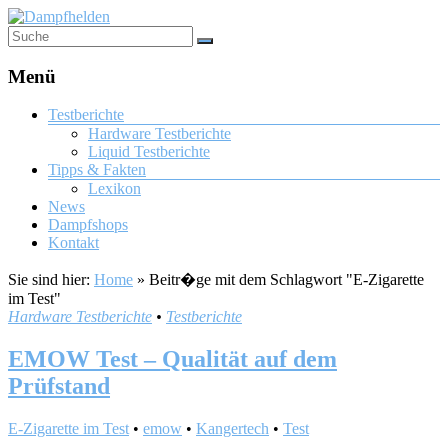
Menü
Testberichte
Hardware Testberichte
Liquid Testberichte
Tipps & Fakten
Lexikon
News
Dampfshops
Kontakt
Sie sind hier:
Home
»
Beitr�ge mit dem Schlagwort "E-Zigarette
im Test"
Hardware Testberichte
•
Testberichte
EMOW Test – Qualität auf dem
Prüfstand
E-Zigarette im Test
•
emow
•
Kangertech
•
Test