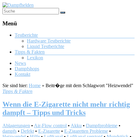
Menü
Testberichte
Hardware Testberichte
Liquid Testberichte
Tipps & Fakten
Lexikon
News
Dampfshops
Kontakt
Sie sind hier:
Home
»
Beitr�ge mit dem Schlagwort "Heizwendel"
Tipps & Fakten
Wenn die E-Zigarette nicht mehr richtig
dampft – Tipps und Tricks
Ablagerungen
•
Air-Flow control
•
Akku
•
Dampfprobleme
•
dampfs
•
Defekt
•
E-Zigarette
•
E-Zigaretten Probleme
•
Heizwendel
•
Hilfe
•
Luftkanal
•
Luftkanal verstopf
•
Mundstück
•