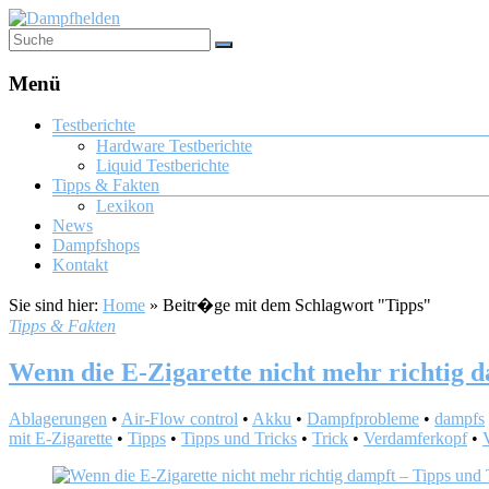
Menü
Testberichte
Hardware Testberichte
Liquid Testberichte
Tipps & Fakten
Lexikon
News
Dampfshops
Kontakt
Sie sind hier:
Home
»
Beitr�ge mit dem Schlagwort "Tipps"
Tipps & Fakten
Wenn die E-Zigarette nicht mehr richtig d
Ablagerungen
•
Air-Flow control
•
Akku
•
Dampfprobleme
•
dampfs
mit E-Zigarette
•
Tipps
•
Tipps und Tricks
•
Trick
•
Verdamferkopf
•