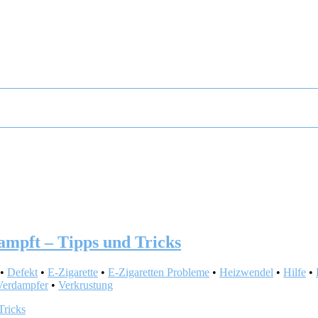
ampft – Tipps und Tricks
•
Defekt
•
E-Zigarette
•
E-Zigaretten Probleme
•
Heizwendel
•
Hilfe
•
Verdampfer
•
Verkrustung