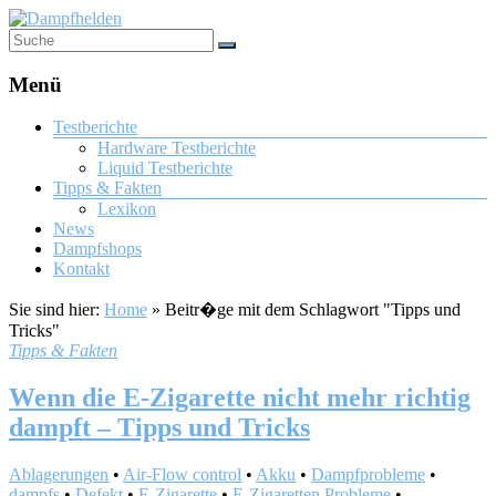
Menü
Testberichte
Hardware Testberichte
Liquid Testberichte
Tipps & Fakten
Lexikon
News
Dampfshops
Kontakt
Sie sind hier:
Home
»
Beitr�ge mit dem Schlagwort "Tipps und
Tricks"
Tipps & Fakten
Wenn die E-Zigarette nicht mehr richtig
dampft – Tipps und Tricks
Ablagerungen
•
Air-Flow control
•
Akku
•
Dampfprobleme
•
dampfs
•
Defekt
•
E-Zigarette
•
E-Zigaretten Probleme
•