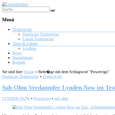
Menü
Testberichte
Hardware Testberichte
Liquid Testberichte
Tipps & Fakten
Lexikon
News
Dampfshops
Kontakt
Sie sind hier:
Home
»
Beitr�ge mit dem Schlagwort "Powercigs"
Hardware Testberichte
•
Testberichte
Sub Ohm Verdampfer Lynden Now im Test 
LYNDEN NOW
•
Powercigs
•
sub ohm